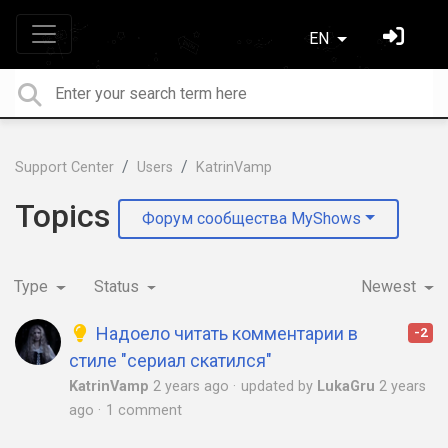
EN
Support Center
Users
KatrinVamp
Topics
Форум сообщества MyShows
Type
Status
Newest
Надоело читать комментарии в
-2
стиле "сериал скатился"
KatrinVamp
2 years ago
updated by
LukaGru
2 years
ago
1 comment