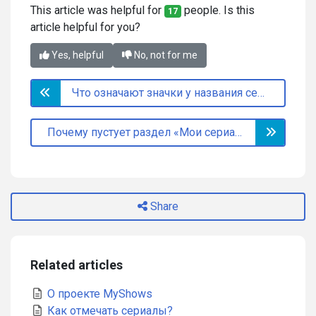
This article was helpful for
people. Is this
17
article helpful for you?
Yes, helpful
No, not for me
Что означают значки у названия сериалов?
Почему пустует раздел «Мои сериалы»?
Share
Related articles
О проекте MyShows
Как отмечать сериалы?