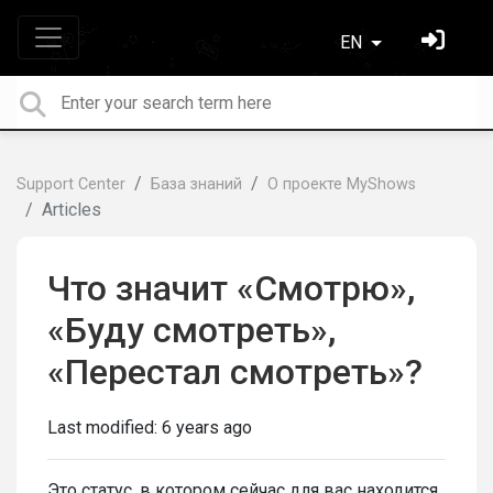
EN
Support Center
База знаний
О проекте MyShows
Articles
Что значит «Смотрю»,
«Буду смотреть»,
«Перестал смотреть»?
Last modified:
6 years ago
Это статус, в котором сейчас для вас находится