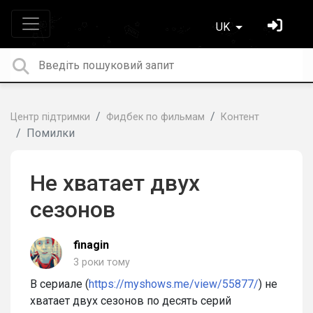
UK
Центр підтримки
Фидбек по фильмам
Контент
Помилки
Не хватает двух
сезонов
finagin
3 роки тому
В сериале (
https://myshows.me/view/55877/
) не
хватает двух сезонов по десять серий