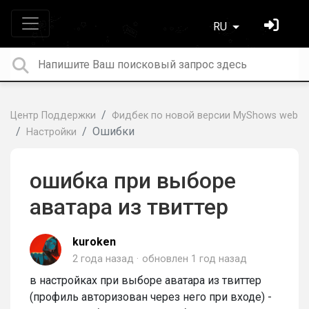
RU
Центр Поддержки
Фидбек по новой версии MyShows web
Ошибки
Настройки
ошибка при выборе
аватара из твиттер
kuroken
2 года назад
обновлен
1 год назад
в настройках при выборе аватара из твиттер
(профиль авторизован через него при входе) -