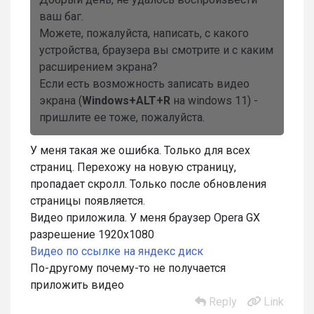
ваш баг.
Можете, пожалуйста, написать, с какого
устройства, браузера вы смотрите и с каким
расширением экрана?
Если есть возможность записать видео
экрана (
Windows+ALT+R
на windows 11) -
пришлите ее тоже, пожалуйста.
У меня такая же ошибка. Только для всех
страниц. Перехожу на новую страницу,
пропадает скролл. Только после обновления
страницы появляется.
Видео приложила. У меня браузер Opera GX
разрешение 1920х1080
Видео по ссылке на яндекс диск
По-другому почему-то не получается
приложить видео
Reply
Link