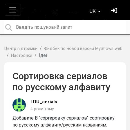
UK
Центр підтримки
Фидбек по новой версии MyShows web
Ідеї
Настройки
Сортировка сериалов
по русскому алфавиту
LDU_serials
4 роки тому
Добавите В "сортировку сериалов" сортировку
по русскому алфавиту/русским названиям.