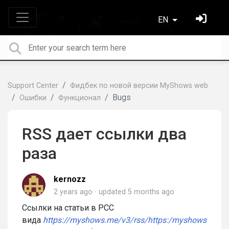
EN
Support Center
Фидбек по новой версии MyShows web
Bugs
Ошибки
Функционал
RSS дает ссылки два
раза
kernozz
2 years ago
updated
5 months ago
Ссылки на статьи в РСС
вида
https://myshows.me/v3/rss/https:/myshows.me/