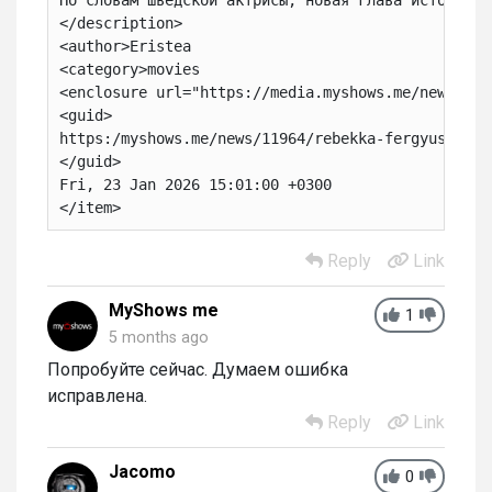
</description>
<author>Eristea
<category>movies
<enclosure url="https://media.myshows.me/news/nor
<guid>
https:/myshows.me/news/11964/rebekka-fergyuson-po
</guid>
Fri, 23 Jan 2026 15:01:00 +0300
</item>
Reply
Link
MyShows me
1
5 months ago
Попробуйте сейчас. Думаем ошибка
исправлена.
Reply
Link
Jacomo
0