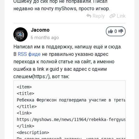
Ошибку до сих пор не поправили. Писал
недавно на почту myShows, просто игнор.
Reply
Link
Jacomo
0
6 months ago
Написал им в поддержку, напишу ещё и сюда.
В
RSS фиде
не правильно указано адрес
перехода к полной статье на сайт, а именно
ошибка в link и guid у вас адрес с одним
слешем(https:/), вот так:
<item>
<title>
Ребекка Фергюсон подтвердила участие в третьей ча
</title>
<link>
https:/myshows.me/news/11964/rebekka-fergyuson-po
</link>
<description>
По словам шведской актрисы, новая глава истории у