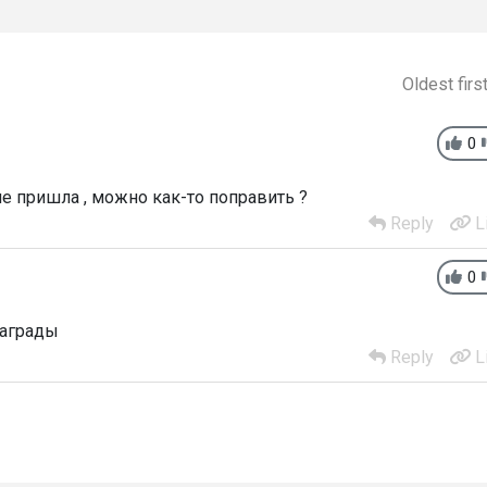
Oldest firs
0
не пришла , можно как-то поправить ?
Reply
L
0
награды
Reply
L