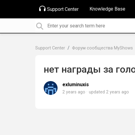
Knowledge Base
Support Center
Support Center
Форум сообщества MyShows
нет награды за гол
exluminuxis
2 years ago
updated
2 years ago